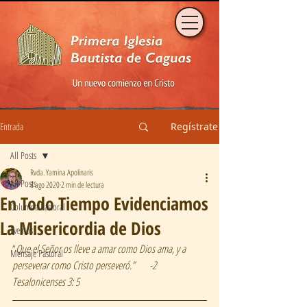
Entrada
Regístrate
All Posts
Rvda. Yamina Apolinaris
All Posts
8 ago 2020
2 min de lectura
En Todo Tiempo Evidenciamos
Columna Pastoral
La Misericordia de Dios
Eventos
“
Que el Señor os lleve a amar como Dios ama, y a 
Mensaje Pastoral
perseverar como Cristo perseveró.”  	-2 
Tesalonicenses 3: 5