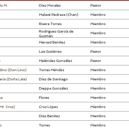
do M.
Díaz Morales
Pastor
Malavé Pedraza (Chan)
Miembro
Rivera Torres
Miembro
Rodríguez García de
Miembro
Guzmán
Merced Benítez
Miembro
Luis Gutiérrez
Pastor
o
Meléndez González
Pastor
dino (Don Lino)
Torres Méndez
Miembro
ria (Doña Lala)
Díaz de Santiago
Miembro
Dieppa González
Miembro
na
Flores
Miembro
Mr. Cruz)
Cruz López
Miembro
Díaz Benítez
Miembro
o
Torres
Miembro