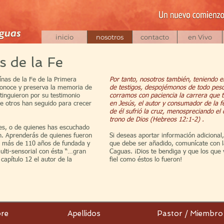
inicio
nosotros
contacto
en Vivo
 de la Fe
ínas de la Fe de la Primera
Por tanto, nosotros también, teniendo 
econoce y preserva la memoria de
de testigos, despojémonos de todo peso
inguieron por su testimonio
corramos con paciencia la carrera que 
ue otros han seguido para crecer
en Jesús, el autor y consumador de la fe
de él sufrió la cruz, menospreciando el o
trono de Dios (Hebreos 12:1-2) .
res, o de quienes has escuchado
. Aprenderás de quienes fueron
Si deseas aportar información adicional
 de más de 110 años de fundada y
que debe ser añadido, comunícate con l
ulti-sensorial con ésta “…gran
Caguas. ¡Dios te bendiga y que los que 
capítulo 12 el autor de la
fiel como éstos lo fueron!
re
Apellidos
Pastor / Miembro