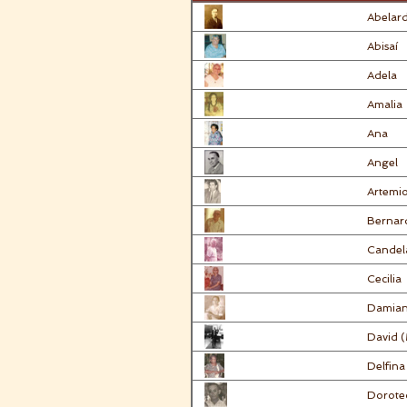
Abelar
Abisaí
Adela
Amalia
Ana
Angel
Artemi
Bernar
Candela
Cecilia
Damia
David (
Delfina
Dorote