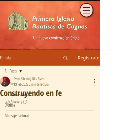
Entrada
Regístrate
All Posts
Rvdo. Alberto J. Díaz Rivera
All Posts
12 feb 2022
2 min de lectura
Construyendo en fe
Columna Pastoral
Hebreos 11.7
Eventos
Mensaje Pastoral