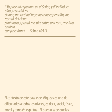
 “
Yo puse mi esperanza en el Señor, y él inclinó su 
oído y escuchó mi
clamor; me sacó del hoyo de la desesperación, me 
rescató del cieno
pantanoso y plantó mis pies sobre una roca; ¡me hizo 
caminar
con paso firme!  
—Salmo 40:1-3
El contexto de este pasaje de Miqueas es uno de 
dificultades a todos los niveles, es decir, social, físico, 
moral y también espiritual. El pueblo sabe que las 