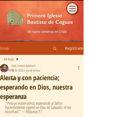
Entrada
Regístrate
All Posts
Rvda. Yamina Apolinaris
All Posts
12 dic 2020
2 min de lectura
Alerta y con paciencia;
Columna Pastoral
esperando en Dios, nuestra
Eventos
esperanza
Mensaje Pastoral
 “
Pero yo estaré alerta, esperando al Señor. 
Pacientemente esperé en Dios mi Salvador; él me 
escuchará.”  
—Miqueas 7:7