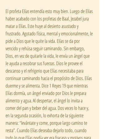
El profeta Elías entendía esto muy bien. Luego de Elías 
haber acabado con los profetas de Baal, Jezabel jura 
matar a Elías. Este huye al desierto asustado y 
frustrado. Agotado física, mental y emocionalmente, le 
pide a Dios que le quite la vida. Elías se da por 
vencido y rehúsa seguir caminando. Sin embargo, 
Dios, en vez de quitarle la vida, le envía un ángel que 
le ayuda a recobrar sus fuerzas. Dios le provee el 
descanso y el refrigerio que Elías necesitaba para 
continuar caminando hacia el propósito de Dios. Elías 
duerme y se alimenta. Dice 1 Reyes 19 que mientras 
Elías dormía, un ángel enviado por Dios le prepara 
alimento y agua. Al despertar, el ángel lo invita a 
comer del pan y beber del agua. Dos veces lo hace y, 
en la segunda ocasión, lo exhorta de la siguiente 
manera: “levántate y come, porque largo camino te 
resta”. Cuando Elías deseaba dejarlo todo, cuando 
todo lo que Elías podía ver era fracaso y motivos para 