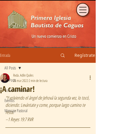
Entrada
Regístrate
All Posts
Rvda. Adlin Quiles
All Posts
26 mar 2022
2 min de lectura
¡A caminar!
Columna Pastoral
“Y volviendo el ángel de Jehová la segunda vez, lo tocó, 
Eventos
diciendo: Levántate y come, porque largo camino te 
Mensaje Pastoral
resta.”  
–1 Reyes 19:7 RVR