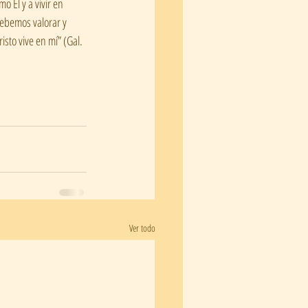
 Él y a vivir en 
debemos valorar y 
sto vive en mí” (Gal. 
Ver todo