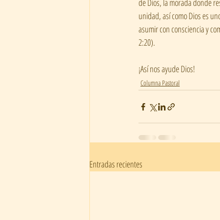
de Dios, la morada donde resi
unidad, así como Dios es uno 
asumir con consciencia y com
2:20). 
¡Así nos ayude Dios!
Columna Pastoral
Entradas recientes