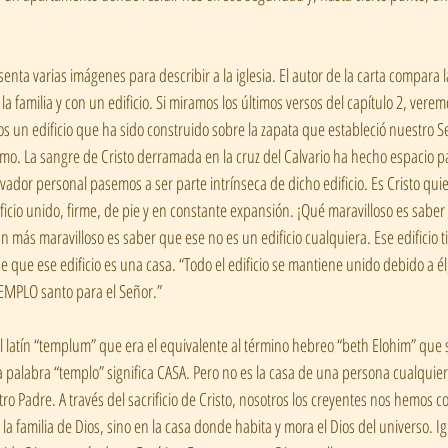
senta varias imágenes para describir a la iglesia. El autor de la carta compara la
a familia y con un edificio. Si miramos los últimos versos del capítulo 2, vere
os un edificio que ha sido construido sobre la zapata que estableció nuestro S
ismo. La sangre de Cristo derramada en la cruz del Calvario ha hecho espacio p
ador personal pasemos a ser parte intrínseca de dicho edificio. Es Cristo quie
ficio unido, firme, de pie y en constante expansión. ¡Qué maravilloso es sabe
ún más maravilloso es saber que ese no es un edificio cualquiera. Ese edificio 
ce que ese edificio es una casa. “Todo el edificio se mantiene unido debido a é
TEMPLO santo para el Señor.” 
l latín “templum” que era el equivalente al término hebreo “beth Elohim” que s
a palabra “templo” significa CASA. Pero no es la casa de una persona cualquiera
o Padre. A través del sacrificio de Cristo, nosotros los creyentes nos hemos c
 la familia de Dios, sino en la casa donde habita y mora el Dios del universo. Ig