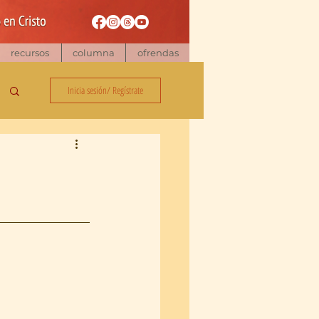
recursos
columna
ofrendas
Inicia sesión/ Regístrate