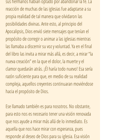
sus hermanos habían optado por abandonar la fe. La 
reacción de muchas de las iglesias fue adaptarse a su 
propia realidad de tal manera que olvidaron las 
posibilidades divinas. Ante esto, al principio del 
Apocalipsis, Dios envió siete mensajes que tenían el 
propósito de corregir o animar a las iglesias mientras 
las llamaba a discernir su voz y voluntad. Ya en el final 
del libro las invita a mirar más allá, es decir, a mirar “la 
nueva creación” en la que el dolor, la muerte y el 
clamor quedarán atrás. ¡Él haría todo nuevo! Esa sería 
razón suficiente para que, en medio de su realidad 
compleja, aquellos creyentes continuaran moviéndose 
hacia el propósito de Dios.
Ese llamado también es para nosotros. No obstante, 
para esto nos es necesario tener una visión renovada 
que nos ayude a mirar más allá de lo inmediato. Es 
aquella que nos hace mirar con esperanza, pues 
responde al deseo de Dios para su iglesia. Esa visión 