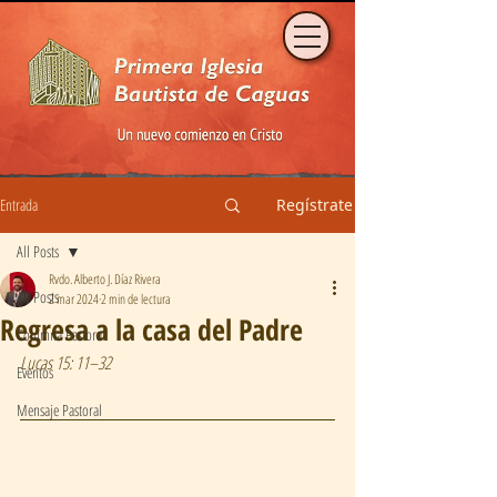
Entrada
Regístrate
All Posts
Rvdo. Alberto J. Díaz Rivera
All Posts
2 mar 2024
2 min de lectura
Regresa a la casa del Padre
Columna Pastoral
Lucas 15: 11–32
Eventos
Mensaje Pastoral