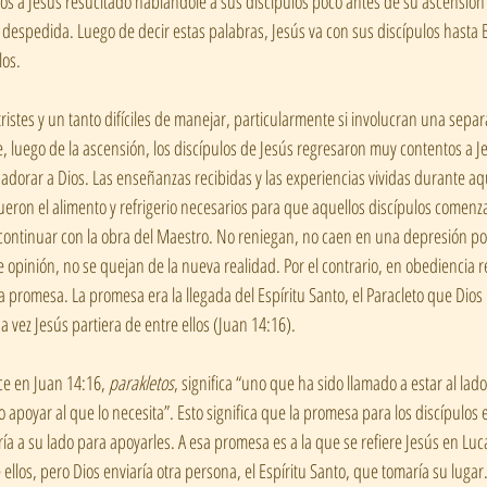
os a Jesús resucitado hablándole a sus discípulos poco antes de su ascensión a 
despedida. Luego de decir estas palabras, Jesús va con sus discípulos hasta B
los.
stes y un tanto difíciles de manejar, particularmente si involucran una separac
 luego de la ascensión, los discípulos de Jesús regresaron muy contentos a Jeru
 adorar a Dios. Las enseñanzas recibidas y las experiencias vividas durante aqu
fueron el alimento y refrigerio necesarios para que aquellos discípulos comen
 continuar con la obra del Maestro. No reniegan, no caen en una depresión por
 opinión, no se quejan de la nueva realidad. Por el contrario, en obediencia r
 promesa. La promesa era la llegada del Espíritu Santo, el Paracleto que Dios 
vez Jesús partiera de entre ellos (Juan 14:16).
e en Juan 14:16, 
parakletos
, significa “uno que ha sido llamado a estar al lado
 apoyar al que lo necesita”. Esto significa que la promesa para los discípulos 
ría a su lado para apoyarles. A esa promesa es a la que se refiere Jesús en Luca
e ellos, pero Dios enviaría otra persona, el Espíritu Santo, que tomaría su lugar