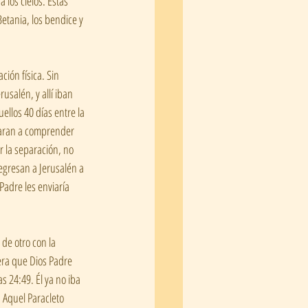
los cielos. Estas 
etania, los bendice y 
ión física. Sin 
salén, y allí iban 
ellos 40 días entre la 
zaran a comprender 
 la separación, no 
egresan a Jerusalén a 
Padre les enviaría 
 de otro con la 
era que Dios Padre 
s 24:49. Él ya no iba 
. Aquel Paracleto 