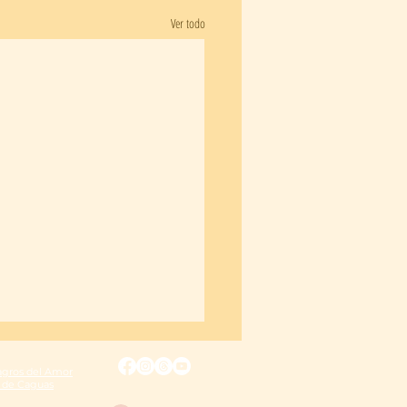
Ver todo
agros del Amor
a de Caguas