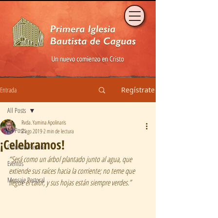
Entrada
Regístrate
All Posts
Rvda. Yamina Apolinaris
All Posts
2 ago 2019
2 min de lectura
¡Celebramos!
Columna Pastoral
“Será como un árbol plantado junto al agua, que 
Eventos
extiende sus raíces hacia la corriente; no teme que 
Mensaje Pastoral
llegue el calor, y sus hojas están siempre verdes.” 