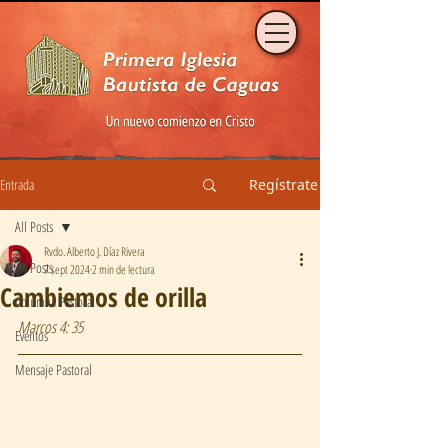
Entrada
Regístrate
All Posts
Rvdo. Alberto J. Díaz Rivera
All Posts
7 sept 2024
2 min de lectura
Cambiemos de orilla
Columna Pastoral
Marcos 4: 35
Eventos
Mensaje Pastoral