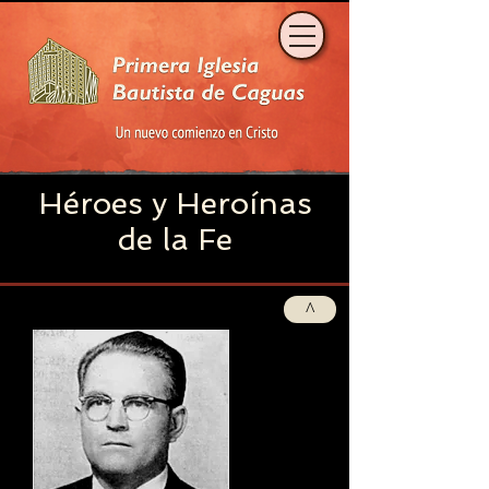
Héroes y Heroínas
de la Fe
^