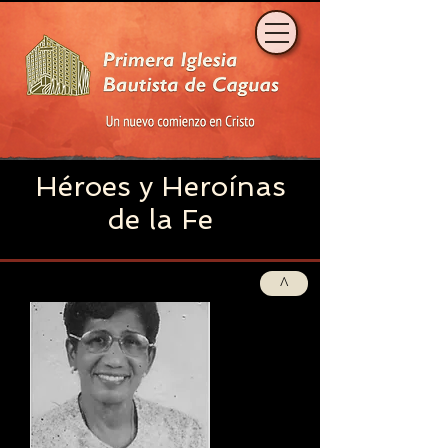
Héroes y Heroínas
de la Fe
^