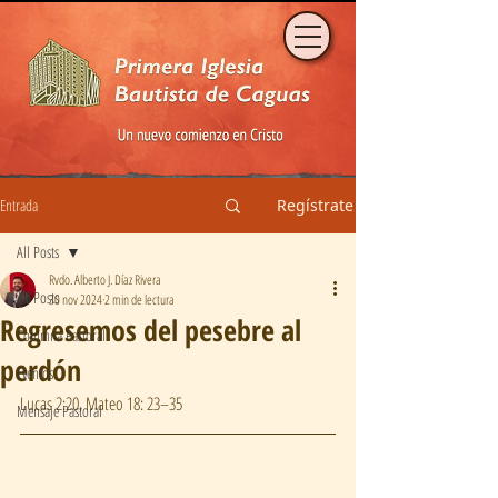
Entrada
Regístrate
All Posts
Rvdo. Alberto J. Díaz Rivera
All Posts
30 nov 2024
2 min de lectura
Regresemos del pesebre al
Columna Pastoral
perdón
Eventos
Lucas 2:20, Mateo 18: 23–35
Mensaje Pastoral