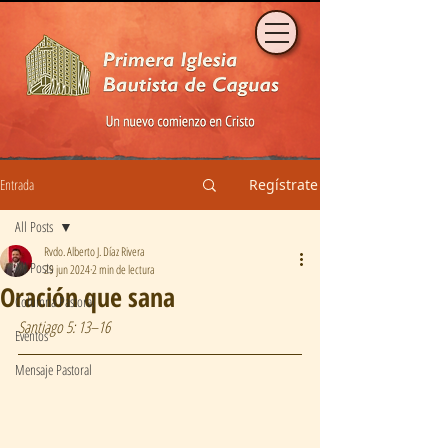
Entrada
Regístrate
All Posts
Rvdo. Alberto J. Díaz Rivera
All Posts
29 jun 2024
2 min de lectura
Oración que sana
Columna Pastoral
Santiago 5: 13–16
Eventos
Mensaje Pastoral