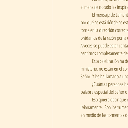
el mensaje no sólo les inspira
	El mensaje de Lamentaciones es sobre todo una advertencia contra el conformismo, contra la dejadez, contra el olvido de 
por qué se está dónde se está
torne en la dirección correc
olvidamos de la razón por la
A veces se puede estar canta
sentirnos completamente de
	Esta celebración ha de ser también un recordatorio de por qué y para qué les llamó el Señor.  Quienes responden a este 
ministerio, no están en el c
Señor. Y les ha llamado a una
	¿Cuántas personas han alcanzado salvación a través de un mensaje cantado?  ¿Cuántas personas han sentido una 
palabra especial del Señor o
	Eso quiere decir que nuestro coro ha sido y sigue siendo de bendición a muchas personas. No tomemos esto 
livianamente.  Son instrumen
en medio de las tormentas de