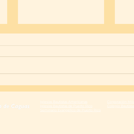
Adoración que testifica
Llama
la ad
Iglesias Bautistas Americanas
Corporación Mil
Iglesias Bautistas de Puerto Rico
Colegio Bautist
Seminario Evangélico de Puerto Rico