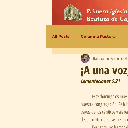
All Posts
Columna Pastoral
Rvda. Yamina Apolinaris
4
¡A una voz
Lamentaciones 5:21
	Este domingo es muy especial porque nuestro Coro Mayor celebra 89 años de ministerio musical ininterrumpido, en 
nuestra congregación. Felicit
través de los cánticos y ala
descubierto nuestras necesid
	Por tanto, no hemos de perder de vista que, al coro les sucede como a los profetas y a los/las predicadores/as,  es decir, 