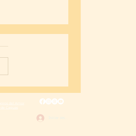
do a la fidelidad, llamado a
oración
agros del Amor
a de Caguas
Iniciar sesión