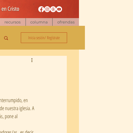
recursos
columna
ofrendas
Inicia sesión/ Regístrate
e nuestra iglesia. A  
s, pone al 